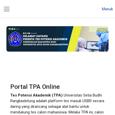
Lewati ke konten utama
Masuk
Panel samping
Portal TPA Online
Tes Potensi Akademik (TPA)
Universitas Setia Budhi
Rangkasbitung adalah platform tes masuk USBR secara
daring yang dirancang sebagai alat bantu untuk
mendukung tes calon mahasiswa. Melalui TPA ini, calon